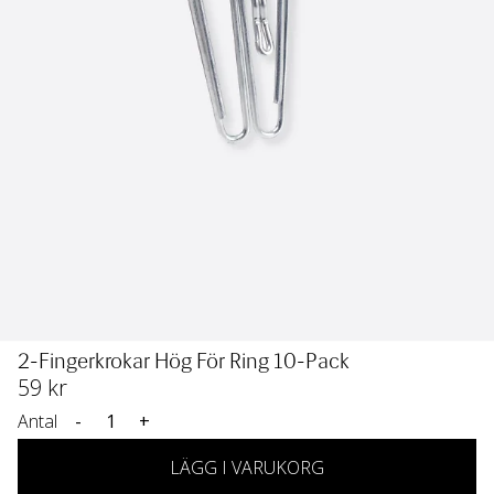
2-Fingerkrokar Hög För Ring 10-Pack
59
 kr
Antal
-
+
LÄGG I VARUKORG