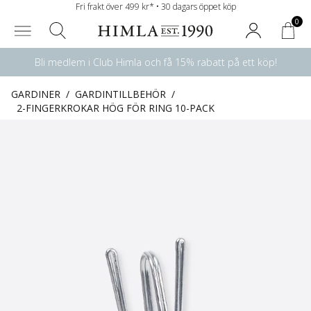
Fri frakt över 499 kr* • 30 dagars öppet köp
0
Bli medlem i Club Himla och få 15% rabatt på ett köp!
GARDINER
/
GARDINTILLBEHÖR
/
2-FINGERKROKAR HÖG FÖR RING 10-PACK