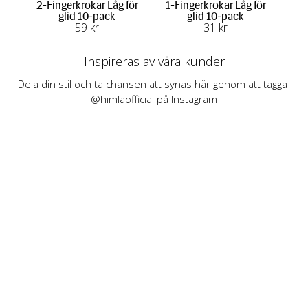
2-Fingerkrokar Låg för
1-Fingerkrokar Låg för
1-F
glid 10-pack
glid 10-pack
59
 kr
31
 kr
Inspireras av våra kunder
Dela din stil och ta chansen att synas här genom att tagga 
@himlaofficial på Instagram