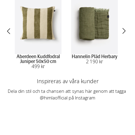
Aberdeen Kuddfodral
Hannelin Pläd Herbary
Su
2 190
 kr
Juniper 50x50 cm
N
499
 kr
Inspireras av våra kunder
Dela din stil och ta chansen att synas här genom att tagga 
@himlaofficial på Instagram