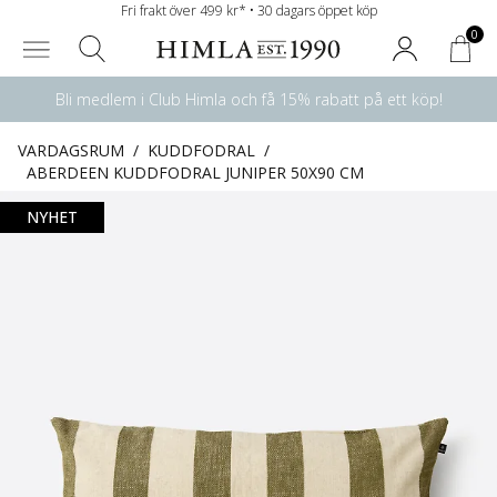
Fri frakt över 499 kr* • 30 dagars öppet köp
0
Bli medlem i Club Himla och få 15% rabatt på ett köp!
VARDAGSRUM
/
KUDDFODRAL
/
ABERDEEN KUDDFODRAL JUNIPER 50X90 CM
NYHET