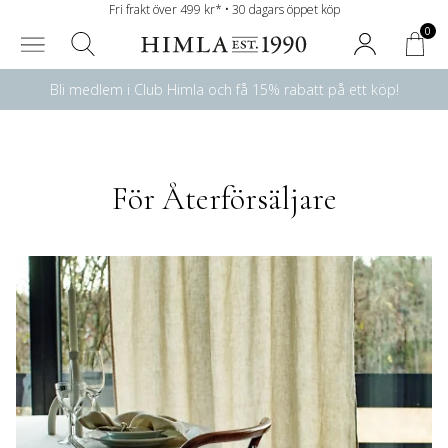
Fri frakt över 499 kr* • 30 dagars öppet köp
0
Bli medlem i Club Himla och få 15% rabatt på ett köp!
För Återförsäljare