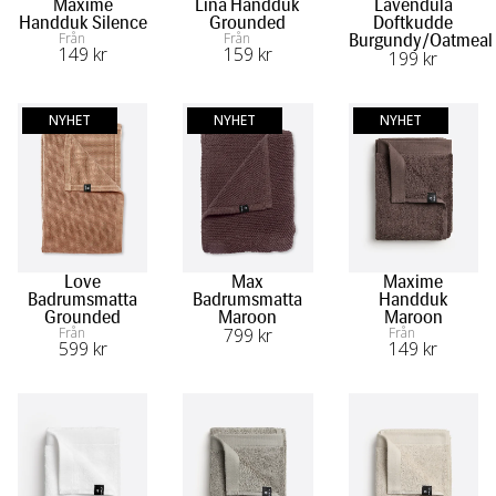
Maxime
Lina Handduk
Lavendula
Handduk Silence
Grounded
Doftkudde
Från
Från
Burgundy/Oatmeal
149
 kr
159
 kr
199
 kr
NYHET
NYHET
NYHET
Love
Max
Maxime
Badrumsmatta
Badrumsmatta
Handduk
Grounded
Maroon
Maroon
Från
799
 kr
Från
599
 kr
149
 kr