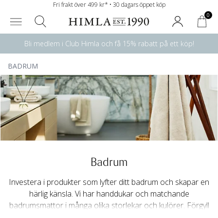
Fri frakt över 499 kr* • 30 dagars öppet köp
0
Bli medlem i Club Himla och få 15% rabatt på ett köp!
BADRUM
Badrum
Investera i produkter som lyfter ditt badrum och skapar en
härlig känsla. Vi har handdukar och matchande
badrumsmattor i många olika storlekar och kulörer. Förgyll
ditt badrum med väldoftande
tvålar, doftpinnar & doftljus