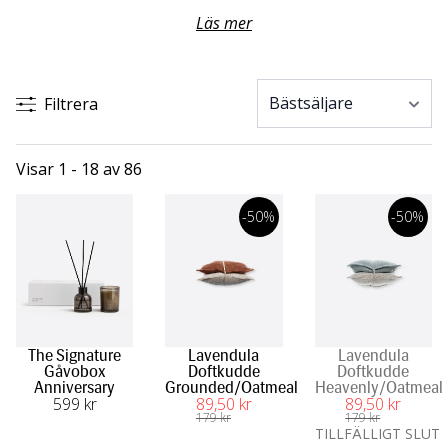
som sätter lyx på tillvaron. Inspireras av våra minimalistiska
Läs mer
färgkombinationer, badrumsartiklar, badrockar och
handdukar
i material som linne och bomull med hög
absorptionsförmåga
.
Filtrera
Visar 1 - 18 av 86
-50%
-50%
The Signature
Lavendula
Lavendula
Gåvobox
Doftkudde
Doftkudde
Anniversary
Grounded/Oatmeal
Heavenly/Oatmeal
599
 kr
89
,50
 kr
89
,50
 kr
179
 kr
179
 kr
TILLFÄLLIGT SLUT