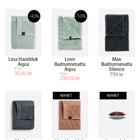
-40%
-50%
Lina Handduk
Love
Max
Aqua
Badrumsmatta
Badrumsmatta
Från
Aqua
Silence
95
,40
 kr
Från
799
 kr
299
,50
 kr
NYHET
NYHET