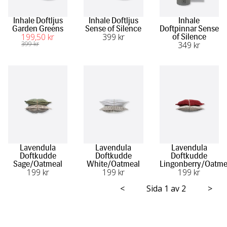
Inhale Doftljus
Inhale Doftljus
Inhale
Garden Greens
Sense of Silence
Doftpinnar Sense
199
,50
 kr
399
 kr
of Silence
399
 kr
349
 kr
Lavendula
Lavendula
Lavendula
Doftkudde
Doftkudde
Doftkudde
Sage/Oatmeal
White/Oatmeal
Lingonberry/Oatme
199
 kr
199
 kr
199
 kr
<
Sida 1 av 2
>