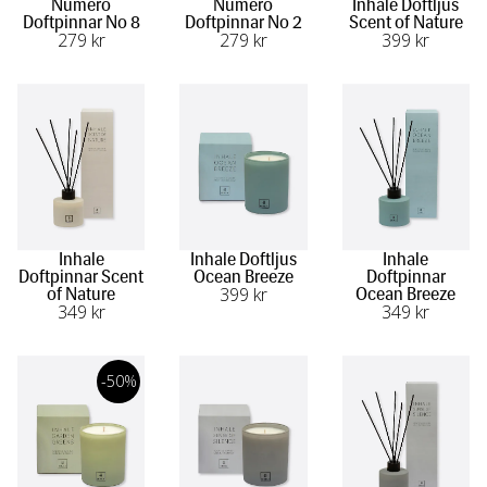
Numero
Numero
Inhale Doftljus
Doftpinnar No 8
Doftpinnar No 2
Scent of Nature
279
 kr
279
 kr
399
 kr
Inhale
Inhale Doftljus
Inhale
Doftpinnar Scent
Ocean Breeze
Doftpinnar
399
 kr
of Nature
Ocean Breeze
349
 kr
349
 kr
-50%