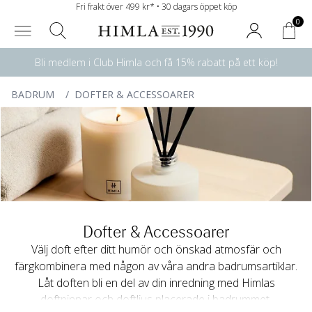
Fri frakt över 499 kr* • 30 dagars öppet köp
0
Bli medlem i Club Himla och få 15% rabatt på ett köp!
BADRUM
/
DOFTER & ACCESSOARER
Dofter & Accessoarer
Välj doft efter ditt humör och önskad atmosfär och
färgkombinera med någon av våra andra badrumsartiklar.
Låt doften bli en del av din inredning med Himlas
doftpinnar och doftljus placerade i badrummet,