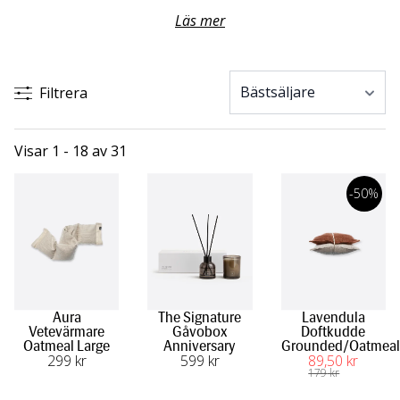
sovrummet, köket eller vardagsrummet. Med ett doftljus
Läs mer
skapar du en mysig stämning i hemmet som även doftar
ljuvligt. Förgyll ditt hem med en behaglig doft från Himla och
komplettera ditt badrum med en väldoftande tvål.
Filtrera
Visar 1 - 18 av 31
-50%
Aura
The Signature
Lavendula
Vetevärmare
Gåvobox
Doftkudde
Oatmeal Large
Anniversary
Grounded/Oatmeal
299
 kr
599
 kr
89
,50
 kr
179
 kr