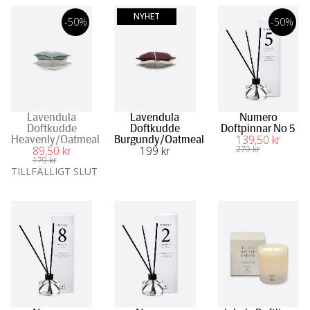
NYHET
-50%
-50%
Lavendula
Lavendula
Numero
Doftkudde
Doftkudde
Doftpinnar No 5
139
,50
 kr
Heavenly/Oatmeal
Burgundy/Oatmeal
89
,50
 kr
199
 kr
279
 kr
179
 kr
TILLFÄLLIGT SLUT