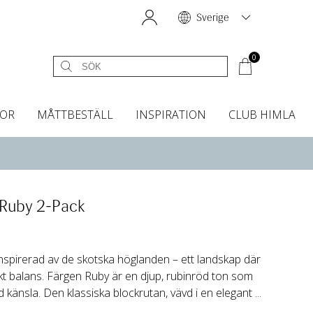
Sverige
0
OR
MÅTTBESTÄLL
INSPIRATION
CLUB HIMLA
égardiner
Sänggavelöverdrag
Kökshanddukar
Dofter & Accessoarer
Sänggavelöverdrag
Gardintillbehör
Instashop
Dofter
Grytvantar & Grytlappar
Tygprover
 Ruby 2-Pack
nspirerad av de skotska höglanden – ett landskap där
ekt balans. Färgen Ruby är en djup, rubinröd ton som
änsla. Den klassiska blockrutan, vävd i en elegant ...