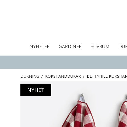
NYHETER
GARDINER
SOVRUM
DU
Dukar
Gardiner
Gardinlängder
Påslakan
Handdukar
Kuddfodral
Gardinguide
Bordstabletter
Hissgardin
Mörklägg
Örngott
C
DUKNING
/
KÖKSHANDDUKAR
/
BETTYHILL KÖKSHA
NYHET