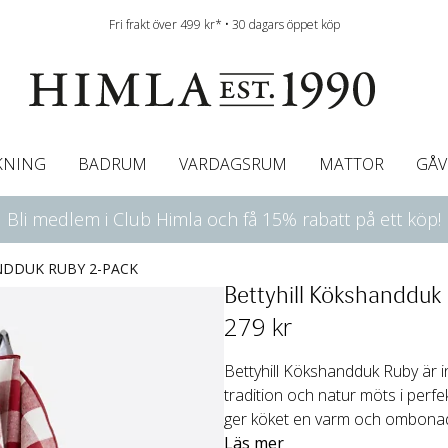
Fri frakt över 499 kr* • 30 dagars öppet köp
KNING
BADRUM
VARDAGSRUM
MATTOR
GÅV
Bli medlem i Club Himla och få 15% rabatt på ett köp!
ningsgardiner
afégardin & Gardinkappa
Bordslöpare
Underlakan
Färgguide
Innerkuddar
Badrumsmattor
Linneservetter
Hissgardiner
Överkast
Duk
Gardinkappor & Caf
Servettringar
Sängkappa
Bäddguide
Sängkappor
Plädar
NDDUK RUBY 2-PACK
Bettyhill Kökshandduk
279
 kr
Bettyhill Kökshandduk Ruby är i
tradition och natur möts i perf
ger köket en varm och ombonad k
Läs mer