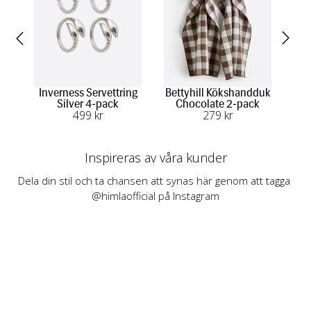
Inverness Servettring
Bettyhill Kökshandduk
B
Silver 4-pack
Chocolate 2-pack
C
499
 kr
279
 kr
Inspireras av våra kunder
Dela din stil och ta chansen att synas här genom att tagga 
@himlaofficial på Instagram