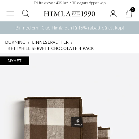
Fri frakt över 499 kr* • 30 dagars öppet köp
0
Bli medlem i Club Himla och få 15% rabatt på ett köp!
DUKNING
/
LINNESERVETTER
/
BETTYHILL SERVETT CHOCOLATE 4-PACK
NYHET