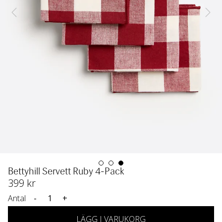
Bettyhill Servett Ruby 4-Pack
399
 kr
Antal
-
+
LÄGG I VARUKORG