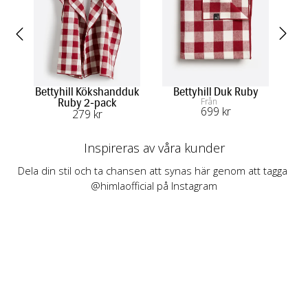
Bettyhill Kökshandduk
Bettyhill Duk Ruby
M
Från
Ruby 2-pack
699
 kr
279
 kr
Inspireras av våra kunder
Dela din stil och ta chansen att synas här genom att tagga 
@himlaofficial på Instagram