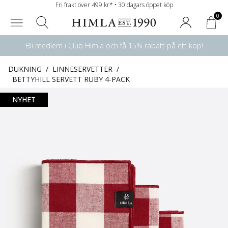
Fri frakt över 499 kr* • 30 dagars öppet köp
0
Bli medlem i Club Himla och få 15% rabatt på ett köp!
DUKNING
/
LINNESERVETTER
/
BETTYHILL SERVETT RUBY 4-PACK
NYHET