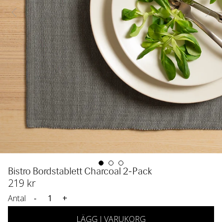
Bistro Bordstablett Charcoal 2-Pack
219
 kr
Antal
-
+
LÄGG I VARUKORG