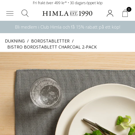
Fri frakt över 499 kr* • 30 dagars öppet köp
0
Bli medlem i Club Himla och få 15% rabatt på ett köp!
DUKNING
/
BORDSTABLETTER
/
BISTRO BORDSTABLETT CHARCOAL 2-PACK