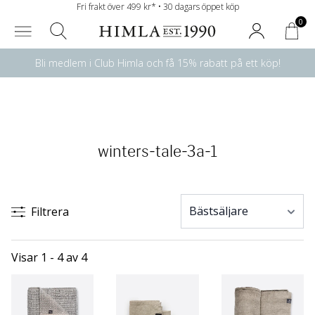
Fri frakt över 499 kr* • 30 dagars öppet köp
0
Bli medlem i Club Himla och få 15% rabatt på ett köp!
winters-tale-3a-1
Filtrera
Visar 1 - 4 av 4