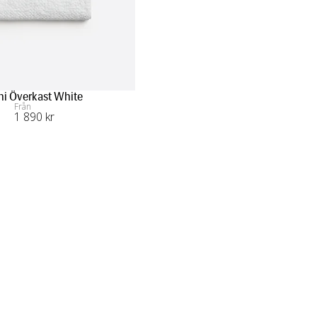
ni Överkast White
Från
1 890
 kr