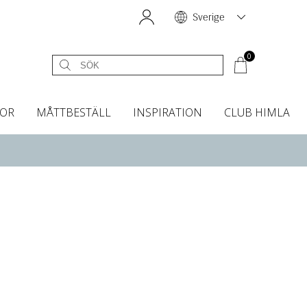
Sverige
0
OR
MÅTTBESTÄLL
INSPIRATION
CLUB HIMLA
égardiner
Sänggavelöverdrag
Kökshanddukar
Dofter & Accessoarer
Sänggavelöverdrag
Gardintillbehör
Instashop
Dofter
Grytvantar & Grytlappar
Tygprover