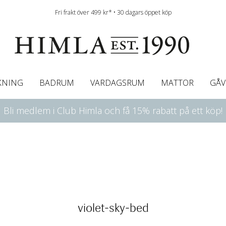
Fri frakt över 499 kr* • 30 dagars öppet köp
KNING
BADRUM
VARDAGSRUM
MATTOR
GÅV
Bli medlem i Club Himla och få 15% rabatt på ett köp!
ningsgardiner
afégardin & Gardinkappa
Bordslöpare
Underlakan
Färgguide
Innerkuddar
Badrumsmattor
Linneservetter
Hissgardiner
Överkast
Duk
Gardinkappor & Caf
Servettringar
Sängkappa
Bäddguide
Sängkappor
Plädar
violet-sky-bed