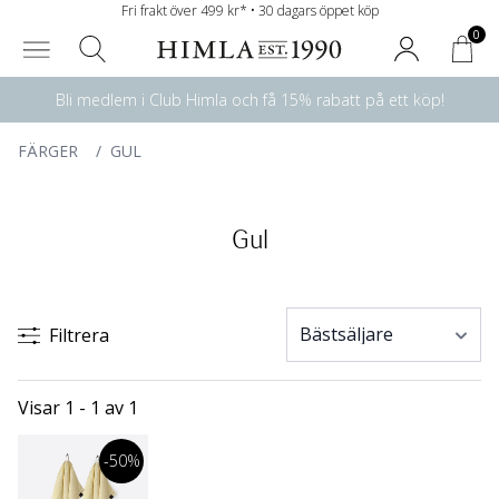
Fri frakt över 499 kr* • 30 dagars öppet köp
0
Bli medlem i Club Himla och få 15% rabatt på ett köp!
FÄRGER
/
GUL
Gul
Filtrera
Visar 1 - 1 av 1
-50%