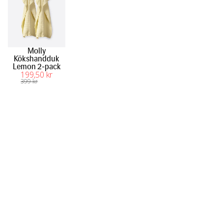
Molly
Kökshandduk
Lemon 2-pack
199
,50
 kr
399
 kr