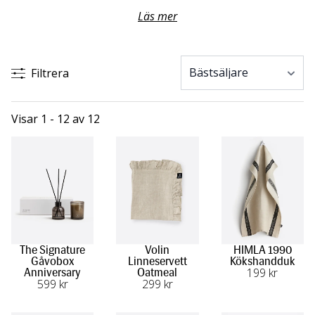
inbjudande atmosfär, och mjuka handdukar till badrummet
Läs mer
blir en lyxig detalj i vardagen.
Kökstextilier och linneservetter är uppskattade gåvor som
Filtrera
sätter en personlig prägel på bordet. En genomtänkt gå-
bort-present visar omtanke och gör varje tillställning ännu
lite mer speciell.
Visar 1 - 12 av 12
The Signature
Volin
HIMLA 1990
Gåvobox
Linneservett
Kökshandduk
199
 kr
Anniversary
Oatmeal
599
 kr
299
 kr