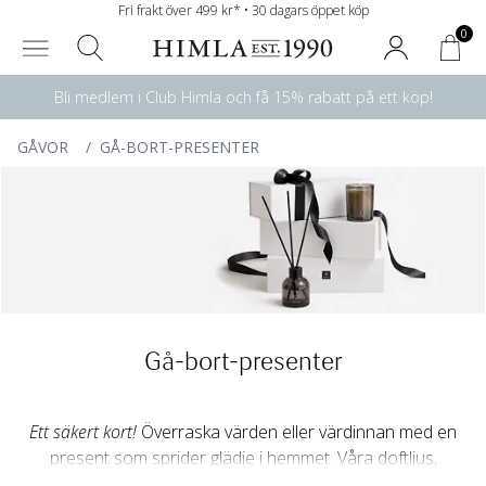
Fri frakt över 499 kr* • 30 dagars öppet köp
0
Bli medlem i Club Himla och få 15% rabatt på ett köp!
GÅVOR
/
GÅ-BORT-PRESENTER
Gå-bort-presenter
Ett säkert kort!
Överraska värden eller värdinnan med en
present som sprider glädje i hemmet. Våra doftljus,
doftkuddar och doftpinnar skapar en harmonisk och