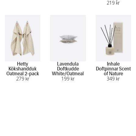
219
 kr
Hetty
Lavendula
Inhale
Kökshandduk
Doftkudde
Doftpinnar Scent
Oatmeal 2-pack
White/Oatmeal
of Nature
279
 kr
199
 kr
349
 kr