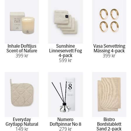
Inhale Doftljus
Sunshine
Vasa Servettring
Scent of Nature
Linneservett Fog
Mässing 4-pack
399
 kr
399
 kr
4-pack
599
 kr
Everyday
Numero
Bistro
Grytlapp Natural
Doftpinnar No 8
Bordstablett
149
 kr
279
 kr
Sand 2-pack