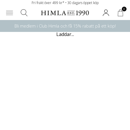
Fri frakt över 499 kr* • 30 dagars öppet köp
0
Bli medlem i Club Himla och få 15% rabatt på ett köp!
Laddar...