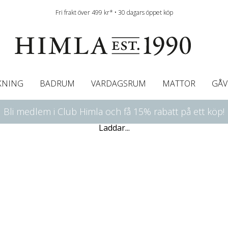
Fri frakt över 499 kr* • 30 dagars öppet köp
KNING
BADRUM
VARDAGSRUM
MATTOR
GÅV
Bli medlem i Club Himla och få 15% rabatt på ett köp!
ningsgardiner
afégardin & Gardinkappa
Bordslöpare
Underlakan
Färgguide
Innerkuddar
Badrumsmattor
Linneservetter
Hissgardiner
Överkast
Duk
Gardinkappor & Caf
Servettringar
Sängkappa
Bäddguide
Sängkappor
Plädar
Laddar...