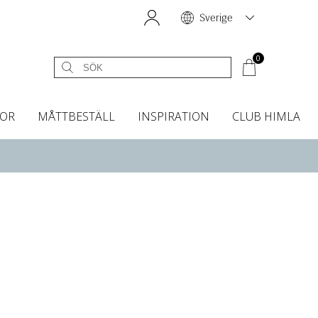
Sverige
0
OR
MÅTTBESTÄLL
INSPIRATION
CLUB HIMLA
égardiner
Sänggavelöverdrag
Kökshanddukar
Dofter & Accessoarer
Sänggavelöverdrag
Gardintillbehör
Instashop
Dofter
Grytvantar & Grytlappar
Tygprover