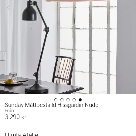
Sunday Måttbeställd Hissgardin Nude
Från
3 290
 kr
Himla Ateljé