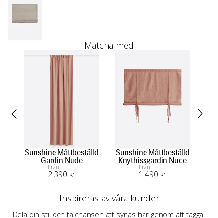
Matcha med
Sunshine Måttbeställd
Sunshine Måttbeställd
Su
Gardin Nude
Knythissgardin Nude
Från
Från
2 390
 kr
1 490
 kr
Inspireras av våra kunder
Dela din stil och ta chansen att synas här genom att tagga 