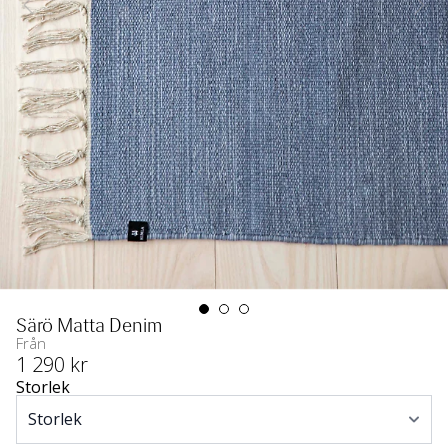
Särö Matta Denim
Från
1 290
 kr
Storlek