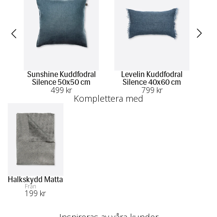
Sunshine Kuddfodral
Levelin Kuddfodral
L
Silence 50x50 cm
Silence 40x60 cm
S
499
 kr
799
 kr
Komplettera med
Halkskydd Matta
Från
199
 kr