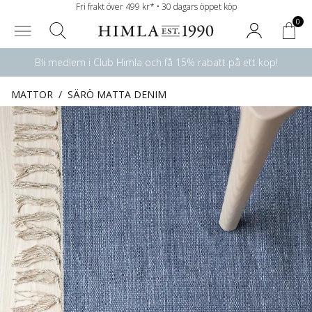
Fri frakt över 499 kr* • 30 dagars öppet köp
0
Bli medlem i Club Himla och få 15% rabatt på ett köp!
MATTOR
/
SÄRÖ MATTA DENIM