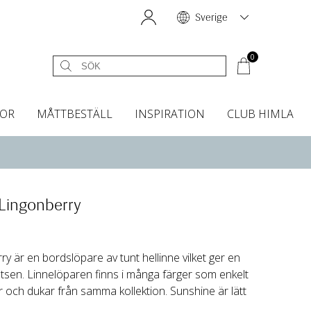
Sverige
0
OR
MÅTTBESTÄLL
INSPIRATION
CLUB HIMLA
égardiner
Sänggavelöverdrag
Kökshanddukar
Dofter & Accessoarer
Sänggavelöverdrag
Gardintillbehör
Instashop
Dofter
Grytvantar & Grytlappar
Tygprover
Lingonberry
y är en bordslöpare av tunt hellinne vilket ger en
tsen. Linnelöparen finns i många färger som enkelt
 och dukar från samma kollektion. Sunshine är lätt