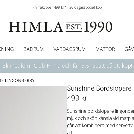
Fri frakt över 499 kr* • 30 dagars öppet köp
KNING
BADRUM
VARDAGSRUM
MATTOR
GÅV
Bli medlem i Club Himla och få 15% rabatt på ett köp!
ningsgardiner
afégardin & Gardinkappa
Bordslöpare
Underlakan
Färgguide
Innerkuddar
Badrumsmattor
Linneservetter
Hissgardiner
Överkast
Duk
Gardinkappor & Caf
Servettringar
Sängkappa
Bäddguide
Sängkappor
Plädar
RE LINGONBERRY
Sunshine Bordslöpare 
499
 kr
Sunshine bordslöpare lingonberr
mjuk och skön känsla vid matpla
går att kombinera med servetter
att ...