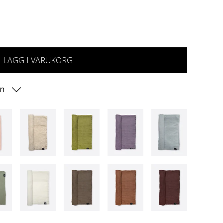
LÄGG I VARUKORG
on