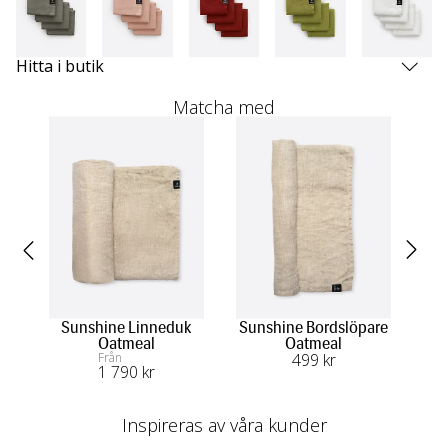
Hitta i butik
Matcha med
Sunshine Linneduk
Sunshine Bordslöpare
Oatmeal
Oatmeal
Kö
Från
499
 kr
1 790
 kr
Inspireras av våra kunder