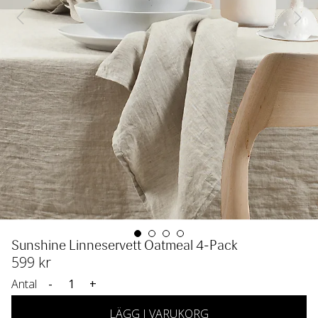
Sunshine Linneservett Oatmeal 4-Pack
599
 kr
Antal
-
+
LÄGG I VARUKORG