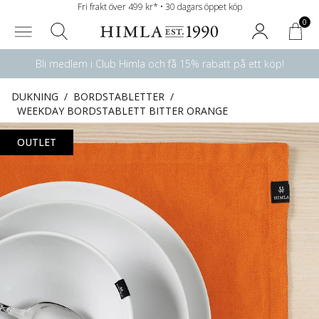
Fri frakt över 499 kr* • 30 dagars öppet köp
0
Bli medlem i Club Himla och få 15% rabatt på ett köp!
DUKNING
/
BORDSTABLETTER
/
WEEKDAY BORDSTABLETT BITTER ORANGE
OUTLET