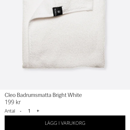
Cleo Badrumsmatta Bright White
199
 kr
Antal
-
+
LÄGG I VARUKORG