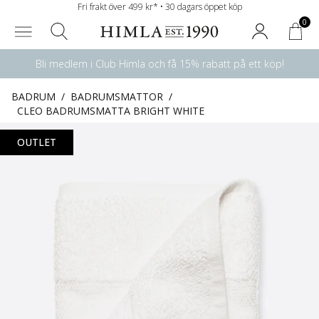
Fri frakt över 499 kr* • 30 dagars öppet köp
0
Bli medlem i Club Himla och få 15% rabatt på ett köp!
BADRUM
/
BADRUMSMATTOR
/
CLEO BADRUMSMATTA BRIGHT WHITE
OUTLET