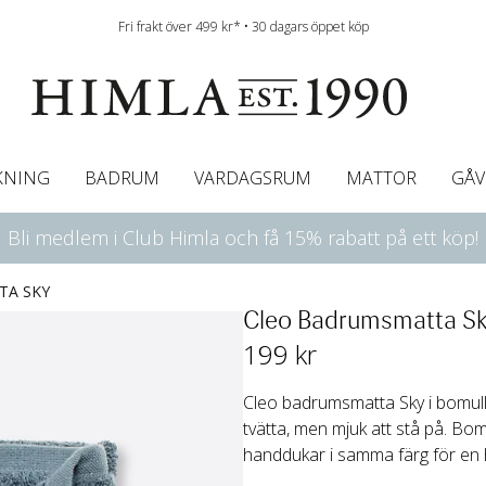
Fri frakt över 499 kr* • 30 dagars öppet köp
KNING
BADRUM
VARDAGSRUM
MATTOR
GÅV
Bli medlem i Club Himla och få 15% rabatt på ett köp!
ningsgardiner
afégardin & Gardinkappa
Bordslöpare
Underlakan
Färgguide
Innerkuddar
Badrumsmattor
Linneservetter
Hissgardiner
Överkast
Duk
Gardinkappor & Caf
Servettringar
Sängkappa
Bäddguide
Sängkappor
Plädar
TA SKY
Cleo Badrumsmatta S
199
 kr
Cleo badrumsmatta Sky i bomull ä
tvätta, men mjuk att stå på. B
handdukar i samma färg för en 