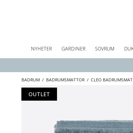
NYHETER
GARDINER
SOVRUM
DU
Dukar
Gardiner
Gardinlängder
Påslakan
Handdukar
Kuddfodral
Gardinguide
Bordstabletter
Hissgardin
Mörklägg
Örngott
C
BADRUM
/
BADRUMSMATTOR
/
CLEO BADRUMSMAT
OUTLET