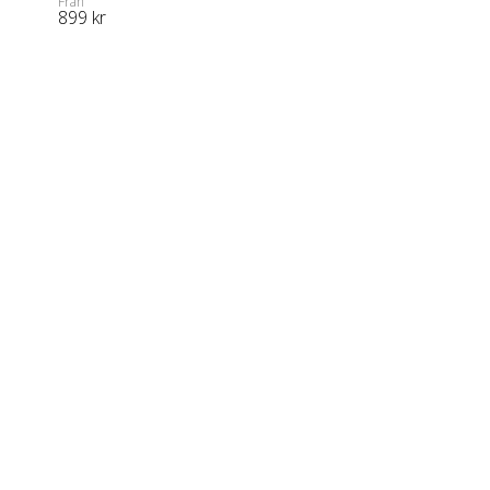
Från
899
 kr