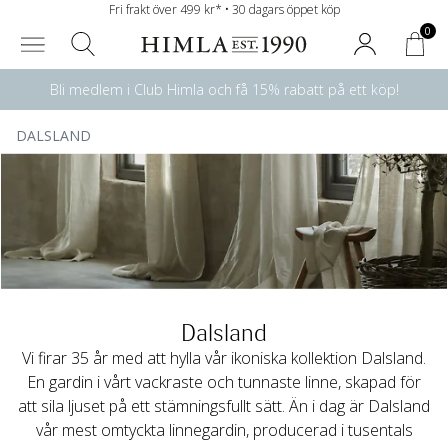
Fri frakt över 499 kr* • 30 dagars öppet köp
0
Bli medlem i Club Himla och få 15% rabatt på ett köp!
DALSLAND
Dalsland
Vi firar 35 år med att hylla vår ikoniska kollektion Dalsland.
En gardin i vårt vackraste och tunnaste linne, skapad för
att sila ljuset på ett stämningsfullt sätt. Än i dag är Dalsland
vår mest omtyckta linnegardin, producerad i tusentals