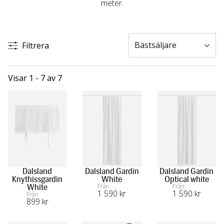
meter.
Filtrera
Visar 1 - 7 av 7
Dalsland
Dalsland Gardin
Dalsland Gardin
Knythissgardin
White
Optical white
Från
Från
White
1 590
 kr
1 590
 kr
Från
899
 kr