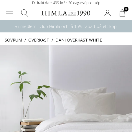
Fri frakt över 499 kr* • 30 dagars öppet köp
0
Bli medlem i Club Himla och få 15% rabatt på ett köp!
SOVRUM
/
ÖVERKAST
/
DANI ÖVERKAST WHITE