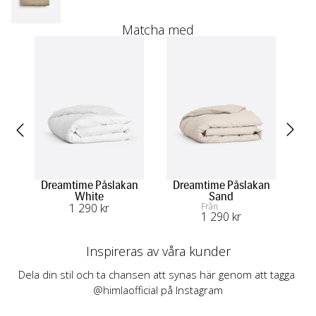
Matcha med
Dreamtime Påslakan
Dreamtime Påslakan
White
Sand
U
1 290
 kr
Från
1 290
 kr
Inspireras av våra kunder
Dela din stil och ta chansen att synas här genom att tagga 
@himlaofficial på Instagram