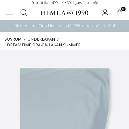
Fri frakt över 499 kr* • 30 dagars öppet köp
0
Bli medlem i Club Himla och få 15% rabatt på ett köp!
SOVRUM
/
UNDERLAKAN
/
DREAMTIME DRA-PÅ-LAKAN SUMMER