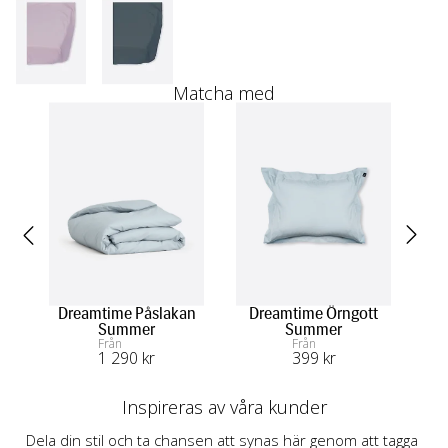
Matcha med
Dreamtime Påslakan
Dreamtime Örngott
Summer
Summer
Un
Från
Från
1 290
 kr
399
 kr
Inspireras av våra kunder
Dela din stil och ta chansen att synas här genom att tagga 