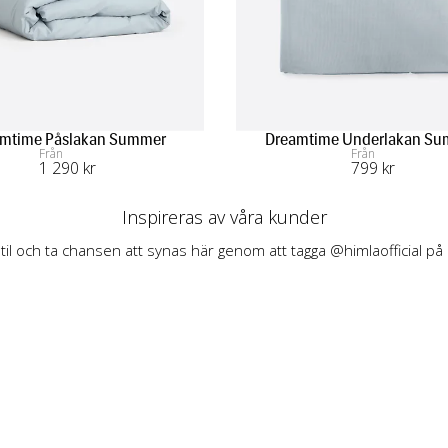
mtime Påslakan Summer
Dreamtime Underlakan S
Från
Från
1 290
 kr
799
 kr
Inspireras av våra kunder
stil och ta chansen att synas här genom att tagga @himlaofficial på