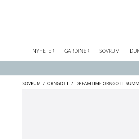
NYHETER
GARDINER
SOVRUM
DU
Dukar
Gardiner
Gardinlängder
Påslakan
Handdukar
Kuddfodral
Gardinguide
Bordstabletter
Hissgardin
Mörklägg
Örngott
C
SOVRUM
/
ÖRNGOTT
/
DREAMTIME ÖRNGOTT SUMM