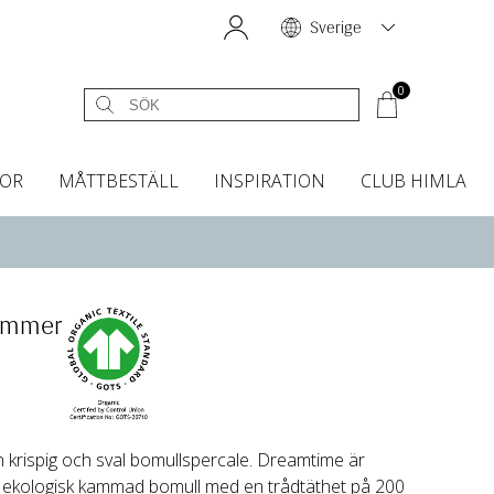
Sverige
0
OR
MÅTTBESTÄLL
INSPIRATION
CLUB HIMLA
égardiner
Sänggavelöverdrag
Kökshanddukar
Dofter & Accessoarer
Sänggavelöverdrag
Gardintillbehör
Instashop
Dofter
Grytvantar & Grytlappar
Tygprover
ummer
krispig och sval bomullspercale. Dreamtime är
 i ekologisk kammad bomull med en trådtäthet på 200