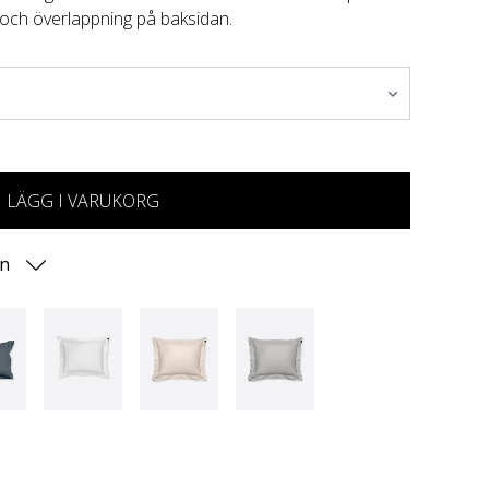
 och överlappning på baksidan.
LÄGG I VARUKORG
on