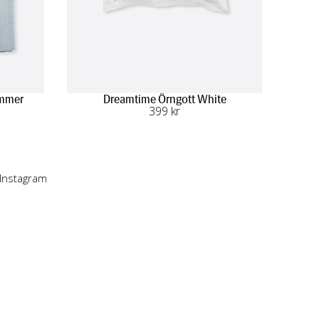
ummer
Dreamtime Örngott White
399
 kr
 Instagram