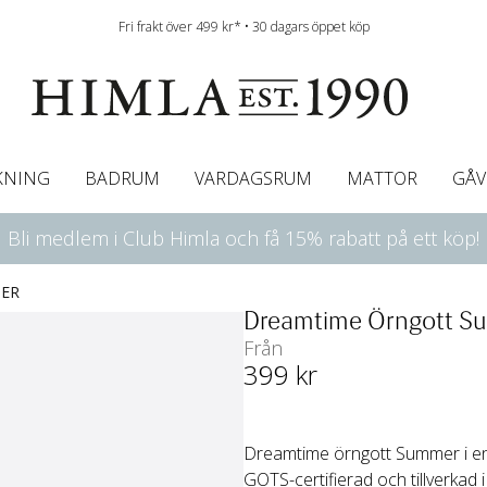
Fri frakt över 499 kr* • 30 dagars öppet köp
KNING
BADRUM
VARDAGSRUM
MATTOR
GÅV
Bli medlem i Club Himla och få 15% rabatt på ett köp!
ningsgardiner
afégardin & Gardinkappa
Bordslöpare
Underlakan
Färgguide
Innerkuddar
Badrumsmattor
Linneservetter
Hissgardiner
Överkast
Duk
Gardinkappor & Caf
Servettringar
Sängkappa
Bäddguide
Sängkappor
Plädar
ER
Dreamtime Örngott S
Från
399
 kr
Dreamtime örngott Summer i en 
GOTS-certifierad och tillverkad