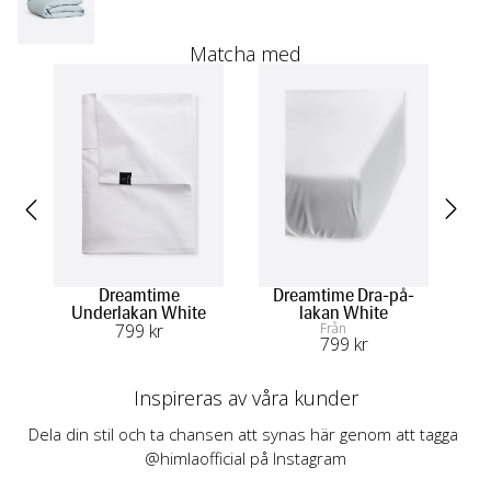
Matcha med
Dreamtime
Dreamtime Dra-på-
D
Underlakan White
lakan White
799
 kr
Från
799
 kr
Inspireras av våra kunder
Dela din stil och ta chansen att synas här genom att tagga 
@himlaofficial på Instagram