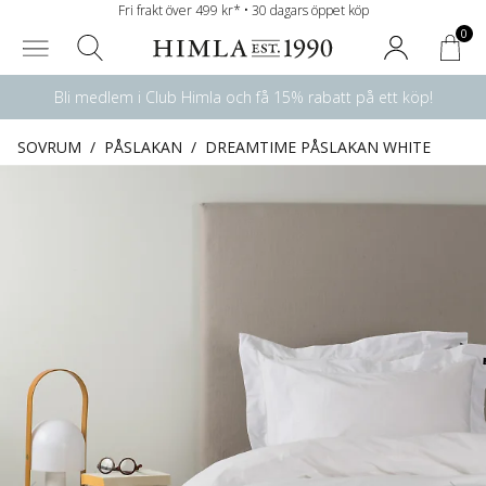
Fri frakt över 499 kr* • 30 dagars öppet köp
0
Bli medlem i Club Himla och få 15% rabatt på ett köp!
SOVRUM
/
PÅSLAKAN
/
DREAMTIME PÅSLAKAN WHITE