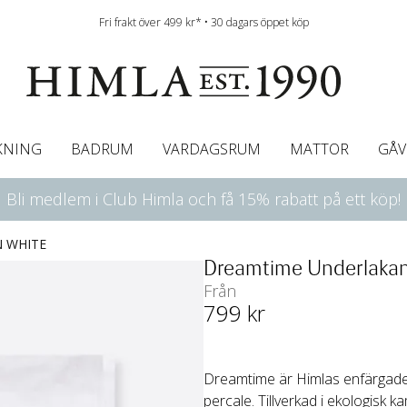
Fri frakt över 499 kr* • 30 dagars öppet köp
KNING
BADRUM
VARDAGSRUM
MATTOR
GÅV
Bli medlem i Club Himla och få 15% rabatt på ett köp!
ningsgardiner
afégardin & Gardinkappa
Bordslöpare
Underlakan
Färgguide
Innerkuddar
Badrumsmattor
Linneservetter
Hissgardiner
Överkast
Duk
Gardinkappor & Caf
Servettringar
Sängkappa
Bäddguide
Sängkappor
Plädar
 WHITE
Dreamtime Underlaka
Från
799
 kr
Dreamtime är Himlas enfärgade o
percale. Tillverkad i ekologisk