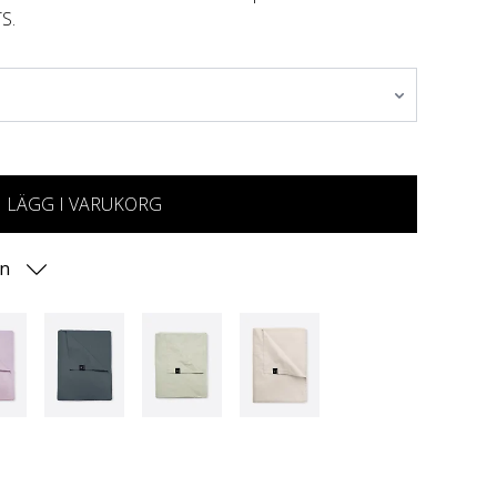
S.
LÄGG I VARUKORG
on