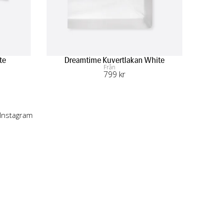
te
Dreamtime Kuvertlakan White
Från
799
 kr
 Instagram