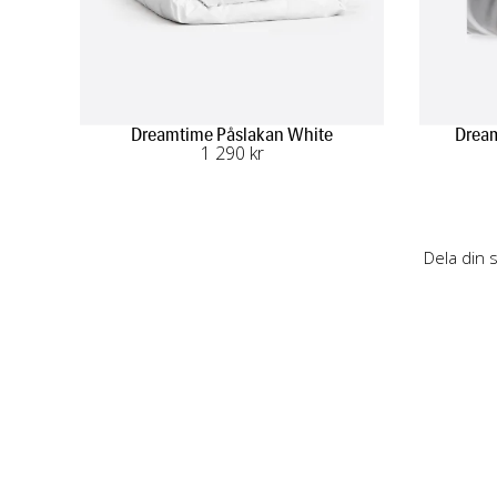
Dreamtime Påslakan White
Dream
1 290
 kr
Dela din 