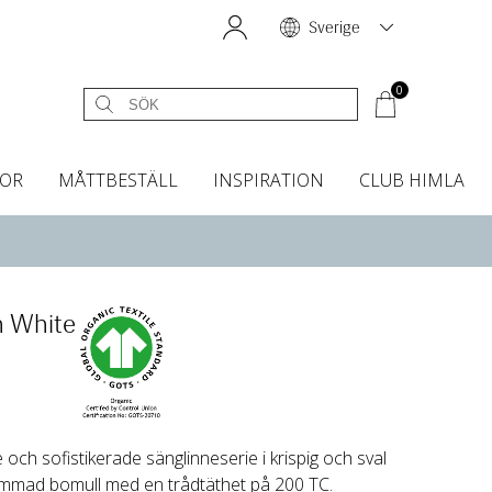
Sverige
0
OR
MÅTTBESTÄLL
INSPIRATION
CLUB HIMLA
égardiner
Sänggavelöverdrag
Kökshanddukar
Dofter & Accessoarer
Sänggavelöverdrag
Gardintillbehör
Instashop
Dofter
Grytvantar & Grytlappar
Tygprover
n White
ch sofistikerade sänglinneserie i krispig och sval
 kammad bomull med en trådtäthet på 200 TC.