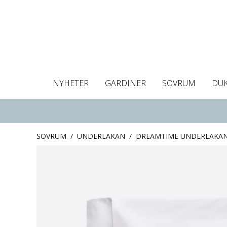
NYHETER
GARDINER
SOVRUM
DU
Dukar
Gardiner
Gardinlängder
Påslakan
Handdukar
Kuddfodral
Gardinguide
Bordstabletter
Hissgardin
Mörklägg
Örngott
C
SOVRUM
/
UNDERLAKAN
/
DREAMTIME UNDERLAKAN