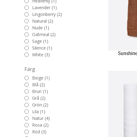
Heavenly (1)
Lavender (1)
Lingonberry (2)
Natural (2)
Nude (1)
Oatmeal (2)
Sage (1)
Silence (1)
Sunshine
White (3)
Färg
Beige (1)
Blå (2)
Brun (1)
Grå (2)
Grön (2)
Lila (1)
Natur (4)
Rosa (2)
Röd (3)