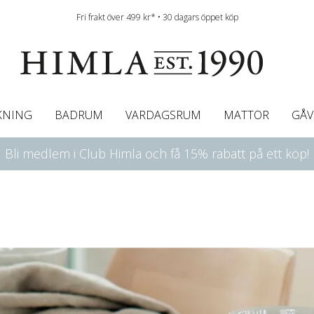
Fri frakt över 499 kr* • 30 dagars öppet köp
KNING
BADRUM
VARDAGSRUM
MATTOR
GÅV
Bli medlem i Club Himla och få 15% rabatt på ett köp!
ningsgardiner
afégardin & Gardinkappa
Bordslöpare
Underlakan
Färgguide
Innerkuddar
Badrumsmattor
Linneservetter
Hissgardiner
Överkast
Duk
Gardinkappor & Caf
Servettringar
Sängkappa
Bäddguide
Sängkappor
Plädar