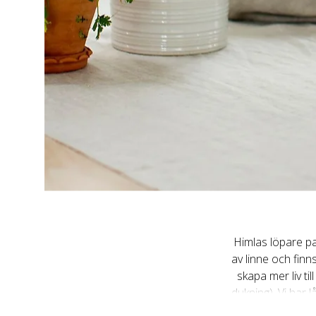
Himlas löpare pas
av linne och finn
skapa mer liv ti
dukning). Vi har