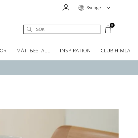
Sverige
0
OR
MÅTTBESTÄLL
INSPIRATION
CLUB HIMLA
égardiner
Sänggavelöverdrag
Kökshanddukar
Dofter & Accessoarer
Sänggavelöverdrag
Gardintillbehör
Instashop
Dofter
Grytvantar & Grytlappar
Tygprover