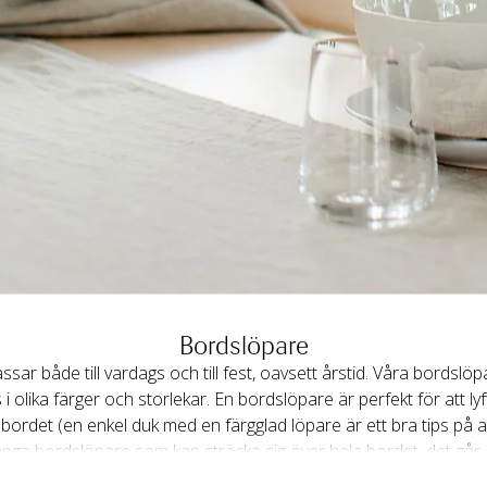
Bordslöpare
sar både till vardags och till fest, oavsett årstid. Våra bordslöp
s i olika färger och storlekar. En bordslöpare är perfekt för att l
ll bordet (en enkel duk med en färgglad löpare är ett bra tips på a
 långa bordslöpare som kan sträcka sig över hela bordet, det går
sig av flera på tvären.