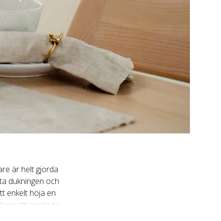
are är helt gjorda
yfta dukningen och
tt enkelt höja en
 även att använda