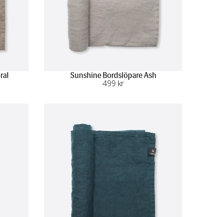
ral
Sunshine Bordslöpare Ash
499
 kr