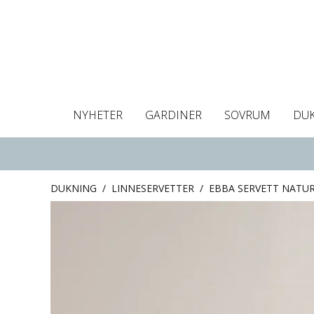
NYHETER
GARDINER
SOVRUM
DU
Dukar
Gardiner
Gardinlängder
Påslakan
Handdukar
Kuddfodral
Gardinguide
Bordstabletter
Hissgardin
Mörklägg
Örngott
C
DUKNING
/
LINNESERVETTER
/
EBBA SERVETT NATUR