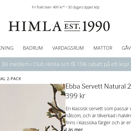
Fri frakt över 499 kr* • 30 dagars öppet köp
KNING
BADRUM
VARDAGSRUM
MATTOR
GÅV
Bli medlem i Club Himla och få 15% rabatt på ett köp!
ningsgardiner
afégardin & Gardinkappa
Bordslöpare
Underlakan
Färgguide
Innerkuddar
Badrumsmattor
Linneservetter
Hissgardiner
Överkast
Duk
Gardinkappor & Caf
Servettringar
Sängkappa
Bäddguide
Sängkappor
Plädar
AL 2-PACK
Ebba Servett Natural 
399
 kr
En klassisk servett som passar u
hålsöm, och är tillverkad i halvli
finns i klassiska färger och är 
Läs mer