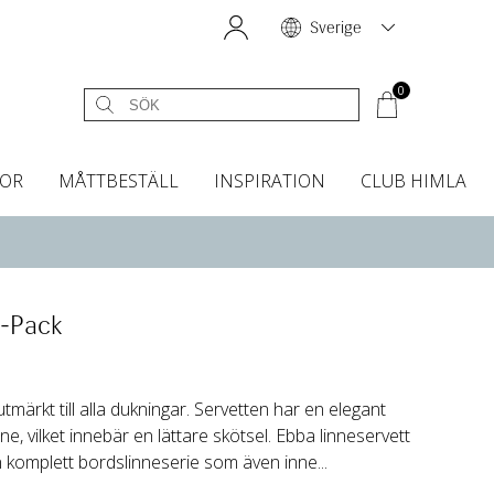
Sverige
0
OR
MÅTTBESTÄLL
INSPIRATION
CLUB HIMLA
égardiner
Sänggavelöverdrag
Kökshanddukar
Dofter & Accessoarer
Sänggavelöverdrag
Gardintillbehör
Instashop
Dofter
Grytvantar & Grytlappar
Tygprover
2-Pack
tmärkt till alla dukningar. Servetten har en elegant
nne, vilket innebär en lättare skötsel. Ebba linneservett
en komplett bordslinneserie som även inne...