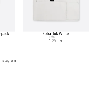
4-pack
Ebba Duk White
Från
1 290
 kr
 Instagram