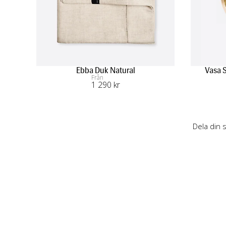
Ebba Duk Natural
Vasa S
Från
1 290
 kr
Dela din 