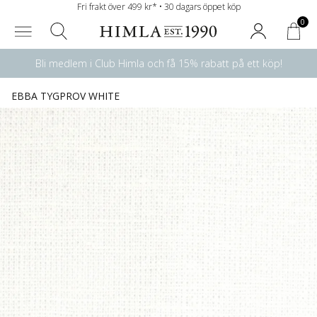
Fri frakt över 499 kr* • 30 dagars öppet köp
0
Bli medlem i Club Himla och få 15% rabatt på ett köp!
EBBA TYGPROV WHITE