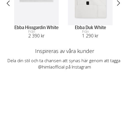
Ebba Hissgardin White
Ebba Duk White
Ebb
Från
Från
2 390
 kr
1 290
 kr
Inspireras av våra kunder
Dela din stil och ta chansen att synas här genom att tagga 
@himlaofficial på Instagram