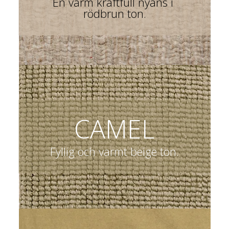
En varm kraftfull nyans i 
rödbrun ton.
CAMEL
Fyllig och varmt beige ton.