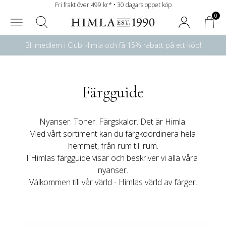
Fri frakt över 499 kr* • 30 dagars öppet köp
0
Bli medlem i Club Himla och få 15% rabatt på ett köp!
Färgguide
Nyanser. Toner. Färgskalor. Det är Himla.

Med vårt sortiment kan du färgkoordinera hela 
hemmet, från rum till rum.

I Himlas färgguide visar och beskriver vi alla våra 
nyanser.

Välkommen till vår värld - Himlas värld av färger.