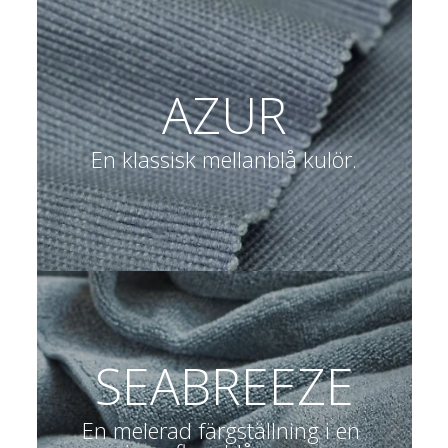
AZUR
En klassisk mellanblå kulör.
SEABREEZE
En melerad färgställning i en 