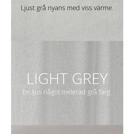
Ljust grå nyans med viss värme.
LIGHT GREY
En ljus något melerad grå färg.