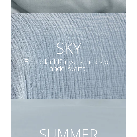
SKY
En mellanblå nyans med stor 
andel svärta.
SUMMER