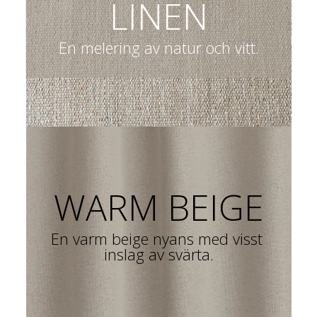
LINEN
En melering av natur och vitt.
WARM BEIGE
En varm beige nyans med visst 
inslag av svärta.