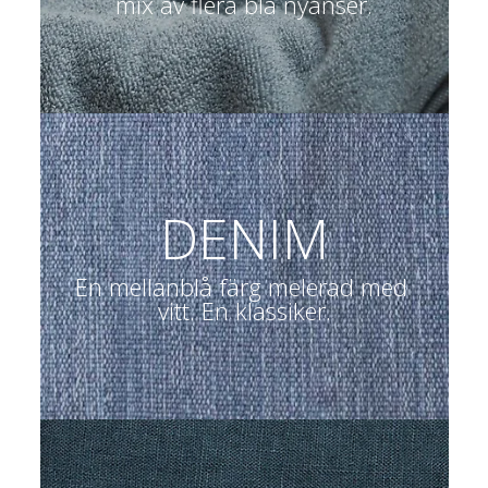
mix av flera blå nyanser.
DENIM
En mellanblå färg melerad med 
vitt. En klassiker.