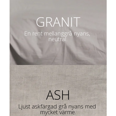
GRANIT
En rent mellanggrå nyans, 
neutral.
ASH
Ljust askfärgad grå nyans med 
mycket värme.