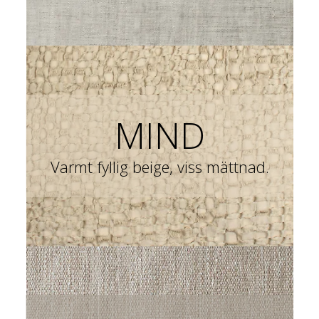
MIND
Varmt fyllig beige, viss mättnad.