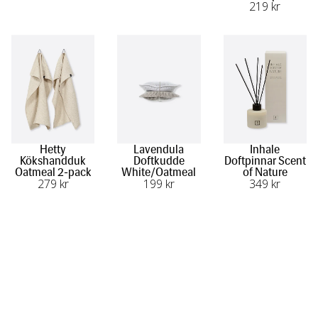
219
 kr
Hetty
Lavendula
Inhale
Kökshandduk
Doftkudde
Doftpinnar Scent
Oatmeal 2-pack
White/Oatmeal
of Nature
279
 kr
199
 kr
349
 kr