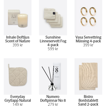
Inhale Doftljus
Sunshine
Vasa Servettring
Scent of Nature
Linneservett Fog
Mässing 4-pack
399
 kr
399
 kr
4-pack
599
 kr
Everyday
Numero
Bistro
Grytlapp Natural
Doftpinnar No 8
Bordstablett
149
 kr
279
 kr
Sand 2-pack