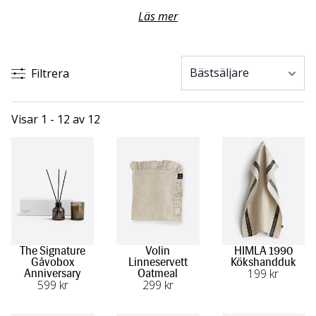
inbjudande atmosfär, och mjuka handdukar till badrummet
Läs mer
blir en lyxig detalj i vardagen.
Kökstextilier och linneservetter är uppskattade gåvor som
Filtrera
sätter en personlig prägel på bordet. En genomtänkt gå-
bort-present visar omtanke och gör varje tillställning ännu
lite mer speciell.
Visar 1 - 12 av 12
The Signature
Volin
HIMLA 1990
Gåvobox
Linneservett
Kökshandduk
199
 kr
Anniversary
Oatmeal
599
 kr
299
 kr