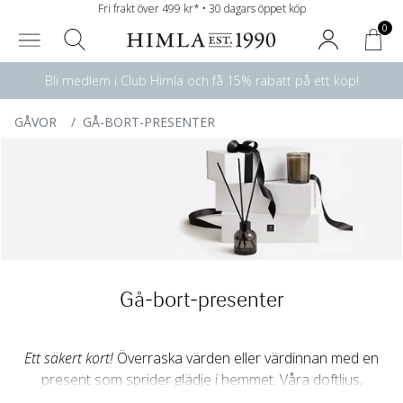
Fri frakt över 499 kr* • 30 dagars öppet köp
0
Bli medlem i Club Himla och få 15% rabatt på ett köp!
GÅVOR
/
GÅ-BORT-PRESENTER
Gå-bort-presenter
Ett säkert kort!
Överraska värden eller värdinnan med en
present som sprider glädje i hemmet. Våra doftljus,
doftkuddar och doftpinnar skapar en harmonisk och