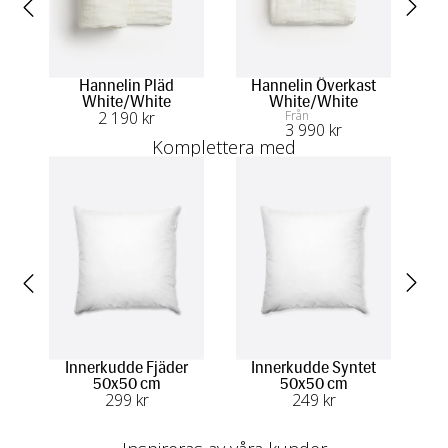
Hannelin Pläd
Hannelin Överkast
Ha
White/White
White/White
2 190
 kr
Från
3 990
 kr
Komplettera med
Innerkudde Fjäder
Innerkudde Syntet
50x50 cm
50x50 cm
L
299
 kr
249
 kr