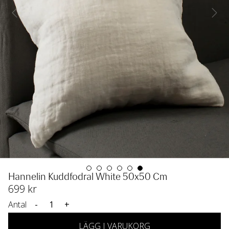
Hannelin Kuddfodral White 50x50 Cm
699
 kr
Antal
-
+
LÄGG I VARUKORG