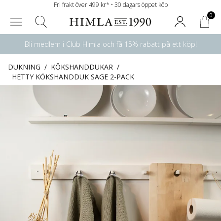
Fri frakt över 499 kr* • 30 dagars öppet köp
0
Bli medlem i Club Himla och få 15% rabatt på ett köp!
DUKNING
/
KÖKSHANDDUKAR
/
HETTY KÖKSHANDDUK SAGE 2-PACK