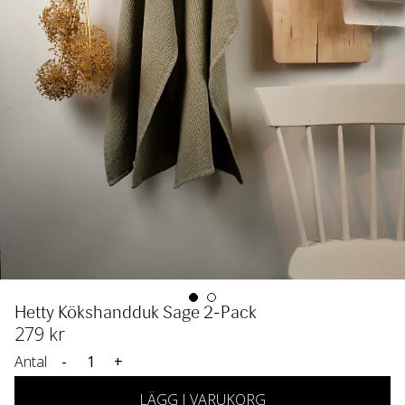
Hetty Kökshandduk Sage 2-Pack
279
 kr
Antal
-
+
LÄGG I VARUKORG