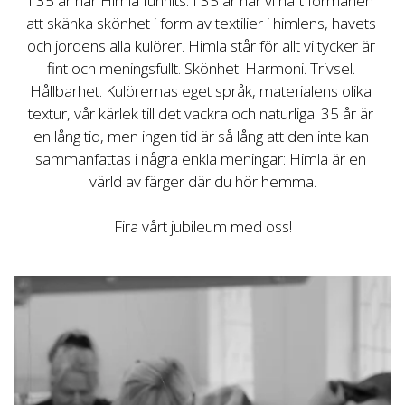
I 35 år har Himla funnits. I 35 år har vi haft förmånen 
att skänka skönhet i form av textilier i himlens, havets 
och jordens alla kulörer. Himla står för allt vi tycker är 
fint och meningsfullt. Skönhet. Harmoni. Trivsel. 
Hållbarhet. Kulörernas eget språk, materialens olika 
textur, vår kärlek till det vackra och naturliga. 35 år är 
en lång tid, men ingen tid är så lång att den inte kan 
sammanfattas i några enkla meningar: Himla är en 
Fira vårt jubileum med oss!