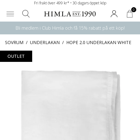
Fri frakt över 499 kr* • 30 dagars öppet köp
0
Bli medlem i Club Himla och få 15% rabatt på ett köp!
SOVRUM
/
UNDERLAKAN
/
HOPE 2.0 UNDERLAKAN WHITE
OUTLET