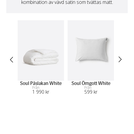
kombination av vävd satin som tvättas matt.
Soul Påslakan White
Soul Örngott White
S
Från
Från
1 990
 kr
599
 kr