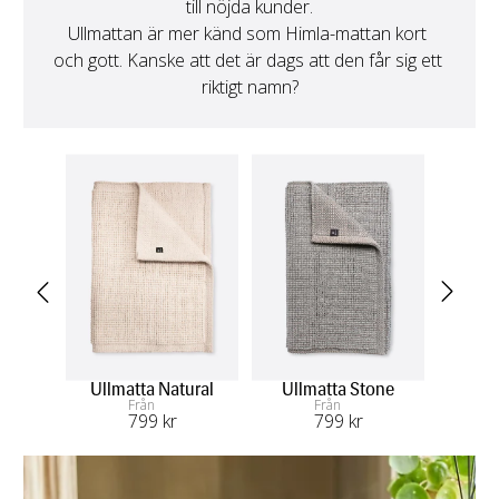
till nöjda kunder.

Ullmattan är mer känd som Himla-mattan kort 
och gott. Kanske att det är dags att den får sig ett 
riktigt namn?
Ullmatta Natural
Ullmatta Stone
U
Från
Från
799
 kr
799
 kr