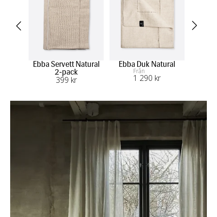
Ebba Servett Natural
Ebba Duk Natural
Ebba
Från
2-pack
1 290
 kr
399
 kr