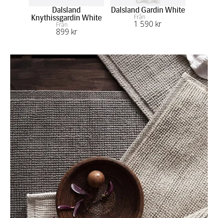
Dalsland
Dalsland Gardin White
D
Från
Knythissgardin White
1 590
 kr
Från
899
 kr