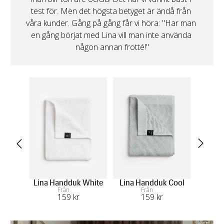
test för. Men det högsta betyget är ändå från 
våra kunder. Gång på gång får vi höra: "Har man 
en gång börjat med Lina vill man inte använda 
någon annan frotté!"
Lina Handduk White
Lina Handduk Cool
Li
Från
Från
159
 kr
159
 kr