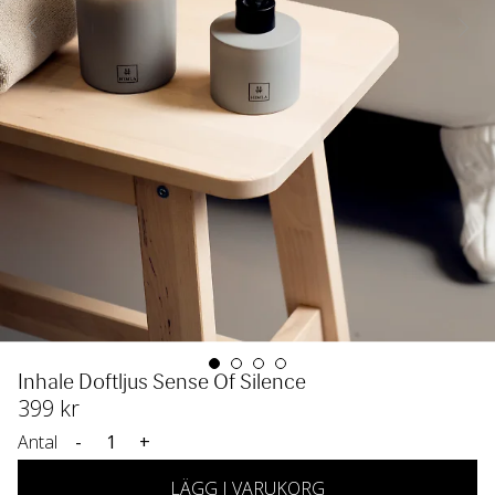
Inhale Doftljus Sense Of Silence
399
 kr
Antal
-
+
LÄGG I VARUKORG