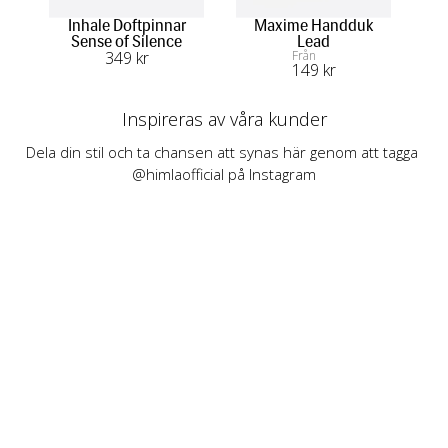
Inhale Doftpinnar
Maxime Handduk
Li
Sense of Silence
Lead
349
 kr
Från
149
 kr
Inspireras av våra kunder
Dela din stil och ta chansen att synas här genom att tagga 
@himlaofficial på Instagram