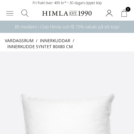
Fri frakt över 499 kr* • 30 dagars öppet köp
0
Bli medlem i Club Himla och få 15% rabatt på ett köp!
VARDAGSRUM
/
INNERKUDDAR
/
INNERKUDDE SYNTET 80X80 CM