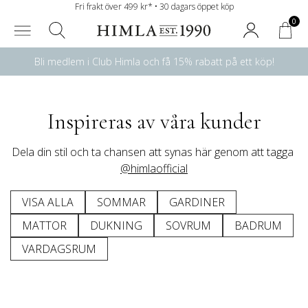
Fri frakt över 499 kr* • 30 dagars öppet köp
0
Bli medlem i Club Himla och få 15% rabatt på ett köp!
Inspireras av våra kunder
Dela din stil och ta chansen att synas här genom att tagga 
@himlaofficial
VISA ALLA
SOMMAR
GARDINER
MATTOR
DUKNING
SOVRUM
BADRUM
VARDAGSRUM