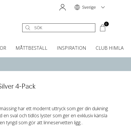
Sverige
0
OR
MÅTTBESTÄLL
INSPIRATION
CLUB HIMLA
égardiner
Sänggavelöverdrag
Kökshanddukar
Dofter & Accessoarer
Sänggavelöverdrag
Gardintillbehör
Instashop
Dofter
Grytvantar & Grytlappar
Tygprover
Silver 4-Pack
d mässing har ett modernt uttryck som ger din dukning
med en sval och tidlös lyster som ger en exklusiv känsla
 en tyngd som gör att linneservetten ligg...