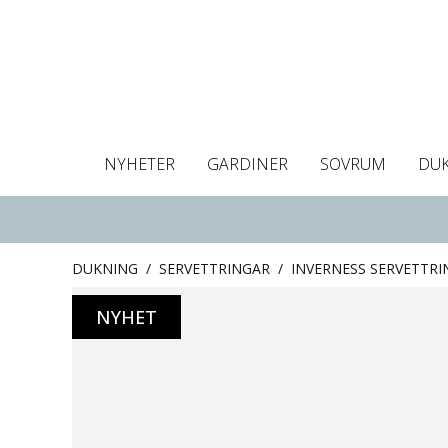
NYHETER
GARDINER
SOVRUM
DU
Dukar
Gardiner
Gardinlängder
Påslakan
Handdukar
Kuddfodral
Gardinguide
Bordstabletter
Hissgardin
Mörklägg
Örngott
C
DUKNING
/
SERVETTRINGAR
/
INVERNESS SERVETTRIN
NYHET