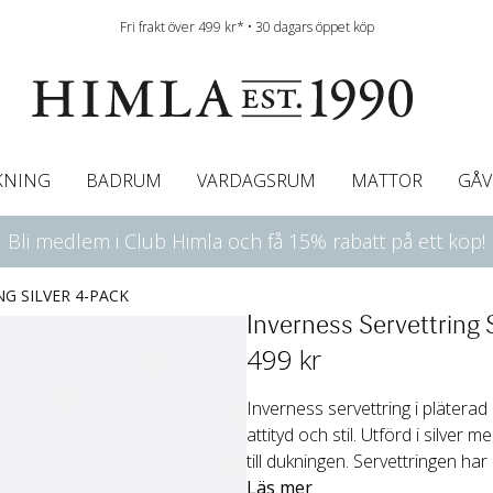
Fri frakt över 499 kr* • 30 dagars öppet köp
KNING
BADRUM
VARDAGSRUM
MATTOR
GÅV
Bli medlem i Club Himla och få 15% rabatt på ett köp!
ningsgardiner
afégardin & Gardinkappa
Bordslöpare
Underlakan
Färgguide
Innerkuddar
Badrumsmattor
Linneservetter
Hissgardiner
Överkast
Duk
Gardinkappor & Caf
Servettringar
Sängkappa
Bäddguide
Sängkappor
Plädar
G SILVER 4-PACK
Inverness Servettring 
499
 kr
Inverness servettring i plätera
attityd och stil. Utförd i silver 
till dukningen. Servettringen har
Läs mer