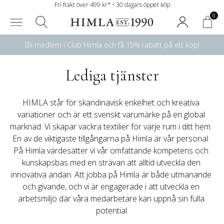
Fri frakt över 499 kr* • 30 dagars öppet köp
0
Bli medlem i Club Himla och få 15% rabatt på ett köp!
Lediga tjänster
HIMLA står för skandinavisk enkelhet och kreativa 
variationer och är ett svenskt varumärke på en global 
marknad. Vi skapar vackra textilier för varje rum i ditt hem. 
En av de viktigaste tillgångarna på Himla är vår personal. 
På Himla värdesätter vi vår omfattande kompetens och 
kunskapsbas med en strävan att alltid utveckla den 
innovativa andan. Att jobba på Himla är både utmanande 
och givande, och vi är engagerade i att utveckla en 
arbetsmiljö där våra medarbetare kan uppnå sin fulla 
potential.