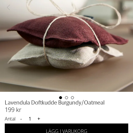
Lavendula Doftkudde Burgundy/Oatmeal
199
 kr
Antal
-
+
LÄGG I VARUKORG