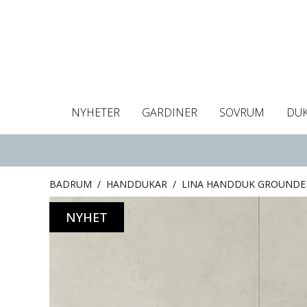
NYHETER
GARDINER
SOVRUM
DU
Dukar
Gardiner
Gardinlängder
Påslakan
Handdukar
Kuddfodral
Gardinguide
Bordstabletter
Hissgardin
Mörklägg
Örngott
C
BADRUM
/
HANDDUKAR
/
LINA HANDDUK GROUNDE
NYHET