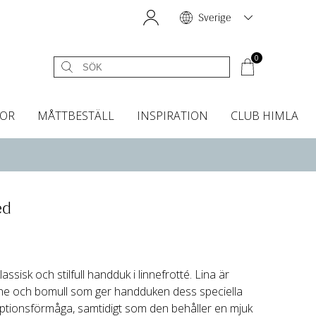
Sverige
0
OR
MÅTTBESTÄLL
INSPIRATION
CLUB HIMLA
égardiner
Sänggavelöverdrag
Kökshanddukar
Dofter & Accessoarer
Sänggavelöverdrag
Gardintillbehör
Instashop
Dofter
Grytvantar & Grytlappar
Tygprover
ed
sisk och stilfull handduk i linnefrotté. Lina är
linne och bomull som ger handduken dess speciella
tionsförmåga, samtidigt som den behåller en mjuk