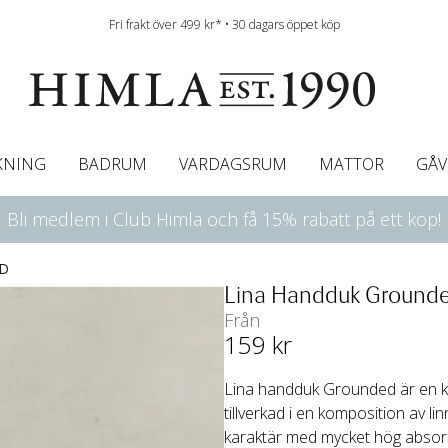
Fri frakt över 499 kr* • 30 dagars öppet köp
KNING
BADRUM
VARDAGSRUM
MATTOR
GÅV
Bli medlem i Club Himla och få 15% rabatt på ett köp!
ningsgardiner
afégardin & Gardinkappa
Bordslöpare
Underlakan
Färgguide
Innerkuddar
Badrumsmattor
Linneservetter
Hissgardiner
Överkast
Duk
Gardinkappor & Caf
Servettringar
Sängkappa
Bäddguide
Sängkappor
Plädar
D
Lina Handduk Ground
Från
159
 kr
Lina handduk Grounded är en klas
tillverkad i en komposition av 
karaktär med mycket hög absorp