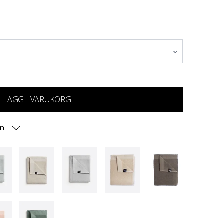
LÄGG I VARUKORG
on