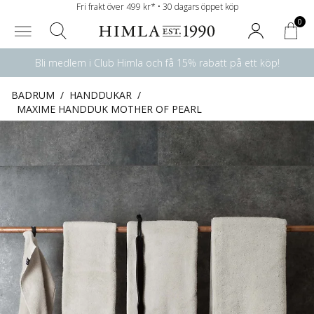
Fri frakt över 499 kr* • 30 dagars öppet köp
0
Bli medlem i Club Himla och få 15% rabatt på ett köp!
BADRUM
/
HANDDUKAR
/
MAXIME HANDDUK MOTHER OF PEARL