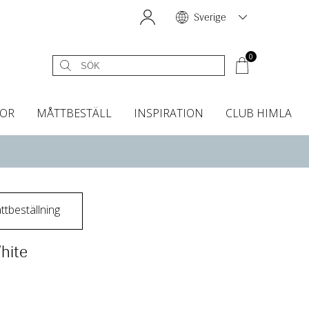
Sverige
0
OR
MÅTTBESTÄLL
INSPIRATION
CLUB HIMLA
égardiner
Sänggavelöverdrag
Kökshanddukar
Dofter & Accessoarer
Sänggavelöverdrag
Gardintillbehör
Instashop
Dofter
Grytvantar & Grytlappar
Tygprover
tbeställning
hite