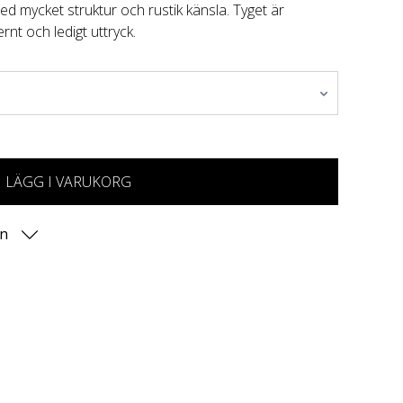
d mycket struktur och rustik känsla. Tyget är
nt och ledigt uttryck.
LÄGG I VARUKORG
on