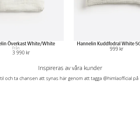
lin Överkast White/White
Hannelin Kuddfodral White 5
Från
999
 kr
3 990
 kr
Inspireras av våra kunder
stil och ta chansen att synas här genom att tagga @himlaofficial på