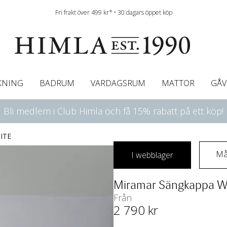
Fri frakt över 499 kr* • 30 dagars öppet köp
KNING
BADRUM
VARDAGSRUM
MATTOR
GÅV
Bli medlem i Club Himla och få 15% rabatt på ett köp!
ningsgardiner
afégardin & Gardinkappa
Bordslöpare
Underlakan
Färgguide
Innerkuddar
Badrumsmattor
Linneservetter
Hissgardiner
Överkast
Duk
Gardinkappor & Caf
Servettringar
Sängkappa
Bäddguide
Sängkappor
Plädar
ITE
Måt
I webblager
Miramar Sängkappa W
Från
2 790
 kr