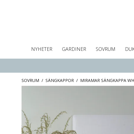
NYHETER
GARDINER
SOVRUM
DU
Dukar
Gardiner
Gardinlängder
Påslakan
Handdukar
Kuddfodral
Gardinguide
Bordstabletter
Hissgardin
Mörklägg
Örngott
C
SOVRUM
/
SÄNGKAPPOR
/
MIRAMAR SÄNGKAPPA WH