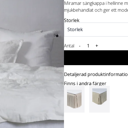
Miramar sängkappa i hellinne me
mjukbehandlat och ger ett moder
Storlek
Antal
-
+
Detaljerad produktinformati
Finns i andra färger