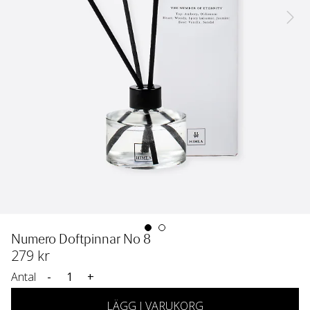
Numero Doftpinnar No 8
279
 kr
Antal
-
+
LÄGG I VARUKORG