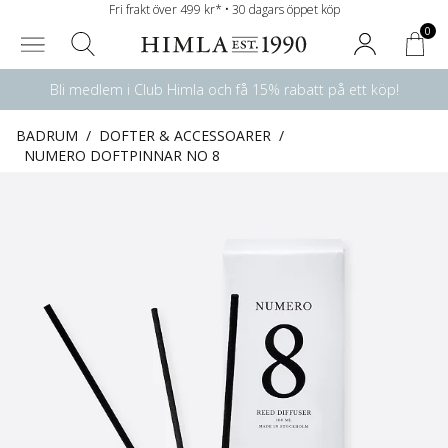
Fri frakt över 499 kr* • 30 dagars öppet köp
0
Bli medlem i Club Himla och få 15% rabatt på ett köp!
BADRUM
/
DOFTER & ACCESSOARER
/
NUMERO DOFTPINNAR NO 8