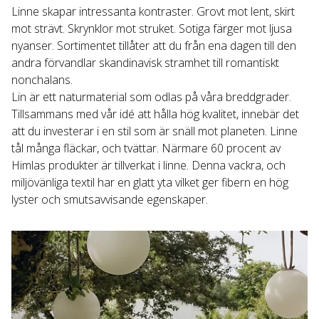
Linne skapar intressanta kontraster. Grovt mot lent, skirt 
mot strävt. Skrynklor mot struket. Sotiga färger mot ljusa 
nyanser. Sortimentet tillåter att du från ena dagen till den 
andra förvandlar skandinavisk stramhet till romantiskt 
nonchalans.

Lin är ett naturmaterial som odlas på våra breddgrader. 
Tillsammans med vår idé att hålla hög kvalitet, innebär det 
att du investerar i en stil som är snäll mot planeten. Linne 
tål många fläckar, och tvättar. Närmare 60 procent av 
Himlas produkter är tillverkat i linne. Denna vackra, och 
miljövänliga textil har en glatt yta vilket ger fibern en hög 
lyster och smutsavvisande egenskaper.