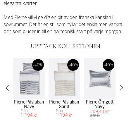
Med Pierre vill vi ge dig en bit av den franska känslan i 
sovrummet. Det är en stil som hyllar det enkla men vackra 
och som bjuder in till en harmonisk start på varje morgon.
UPPTÄCK KOLLEKTIONEN
-40%
-40%
-40%
Pierre Påslakan
Pierre Påslakan
Pierre Örngott
Pi
Navy
Sand
Navy
Från
Från
209
,40
 kr
1 194
 kr
1 194
 kr
349
 kr